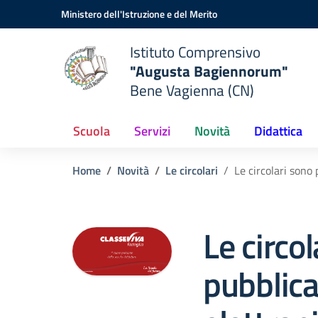
Vai ai contenuti
Vai al menu di navigazione
Vai al footer
Ministero dell'Istruzione e del Merito
Istituto Comprensivo
"Augusta Bagiennorum"
Bene Vagienna (CN)
Scuola
Servizi
Novità
Didattica
Home
Novità
Le circolari
Le circolari sono
Le circo
pubblica