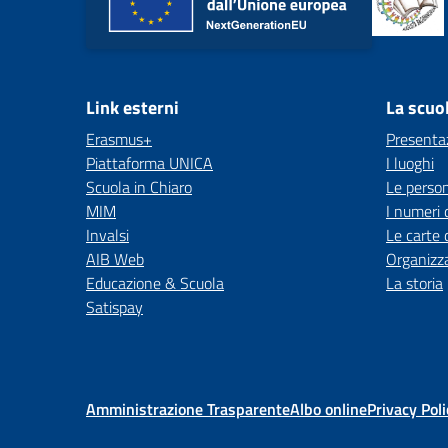
Link esterni
La scuo
Erasmus+
Presenta
Piattaforma UNICA
I luoghi
Scuola in Chiaro
Le perso
MIM
I numeri 
Invalsi
Le carte 
AIB Web
Organizz
Educazione & Scuola
La storia
Satispay
Amministrazione Trasparente
Albo online
Privacy Poli