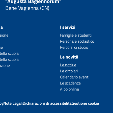
"Augusta Bagiennorum"
Bene Vagienna (CN)
la
I servizi
zione
Famiglie e studenti
Personale scolastico
ne
Percorsi di studio
della scuola
Le novità
della scuola
Le notizie
azione
Le circolari
Calendario eventi
Le scadenze
Albo online
cy
Note Legali
Dichiarazioni di accessibilità
Gestione cookie