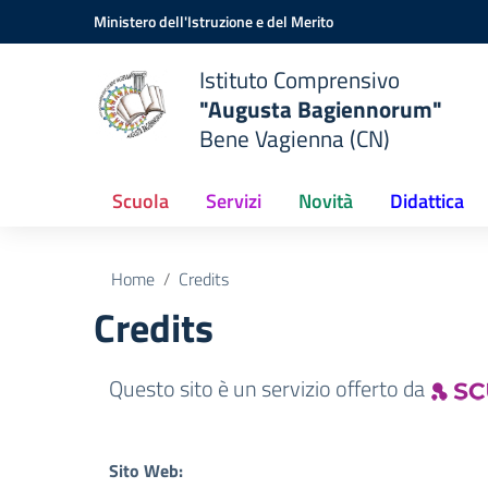
Vai ai contenuti
Vai al menu di navigazione
Vai al footer
Ministero dell'Istruzione e del Merito
Istituto Comprensivo
"Augusta Bagiennorum"
Bene Vagienna (CN)
Scuola
Servizi
Novità
Didattica
Home
Credits
Credits
Questo sito è un servizio offerto da
Sito Web: