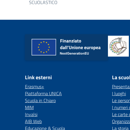
SCUOLASTICO
Link esterni
La scuo
Erasmus+
Presenta
Piattaforma UNICA
I luoghi
Scuola in Chiaro
Le perso
MIM
I numeri 
Invalsi
Le carte 
AIB Web
Organizz
Educazione & Scuola
La storia