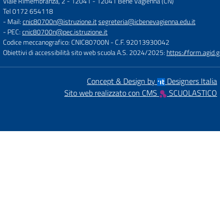
Viale Rimembranza, 2 - 12041
-
12041 Bene Vagienna (CN)
Tel 0172 654118
- Mail:
cnic80700n@istruzione.it
segreteria@icbenevagienna.edu.it
- PEC:
cnic80700n@pec.istruzione.it
Codice meccanografico: CNIC80700N
- C.F. 92013930042
Obiettivi di accessibilità sito web scuola A.S. 2024/2025:
https://form.agi
Concept & Design by
Designers Italia
Sito web realizzato con CMS
SCUOLASTICO