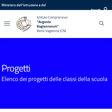
Vai ai contenuti
Vai al menu di navigazione
Vai al footer
Ministero dell'Istruzione e del
Accedi
Merito
Istituto Comprensivo
"Augusta
Bagiennorum"
Bene Vagienna (CN)
Progetti
Elenco dei progetti delle classi della scuola