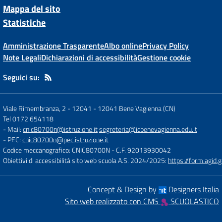
Mappa del sito
Statistiche
Amministrazione Trasparente
Albo online
Privacy Policy
Note Legali
Dichiarazioni di accessibilità
Gestione cookie
Seguici su:
Viale Rimembranza, 2 - 12041
-
12041 Bene Vagienna (CN)
Tel 0172 654118
- Mail:
cnic80700n@istruzione.it
segreteria@icbenevagienna.edu.it
- PEC:
cnic80700n@pec.istruzione.it
Codice meccanografico: CNIC80700N
- C.F. 92013930042
Obiettivi di accessibilità sito web scuola A.S. 2024/2025:
https://form.agi
Concept & Design by
Designers Italia
Sito web realizzato con CMS
SCUOLASTICO