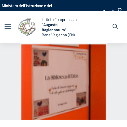
Vai ai contenuti
Vai al menu di navigazione
Vai al footer
Ministero dell'Istruzione e del
Accedi
Merito
Istituto Comprensivo
"Augusta
Bagiennorum"
Bene Vagienna (CN)