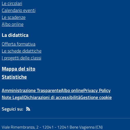
Le circolari
Calendario eventi
Le scadenze
Albo online
La didattica
Offerta formativa
Le schede didattiche
I progetti delle classi
Mappa del sito
Statistiche
Amministrazione Trasparente
Albo online
Privacy Policy
Note Legali
Dichiarazioni di accessibilità
Gestione cookie
Seguici su:
Viale Rimembranza, 2 - 12041
-
12041 Bene Vagienna (CN)