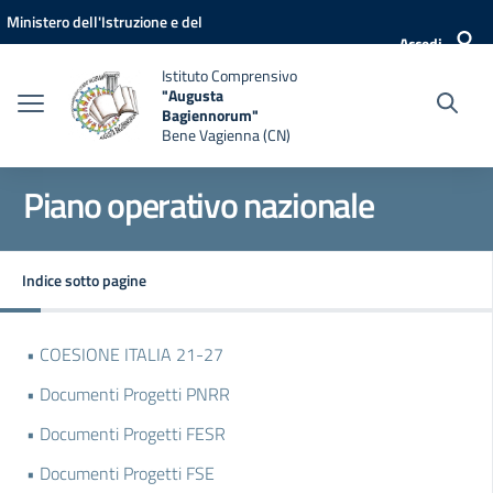
Vai ai contenuti
Vai al menu di navigazione
Vai al footer
Ministero dell'Istruzione e del
Accedi
Merito
Istituto Comprensivo
"Augusta
Bagiennorum"
Bene Vagienna (CN)
Piano operativo nazionale
Indice sotto pagine
• COESIONE ITALIA 21-27
• Documenti Progetti PNRR
• Documenti Progetti FESR
• Documenti Progetti FSE