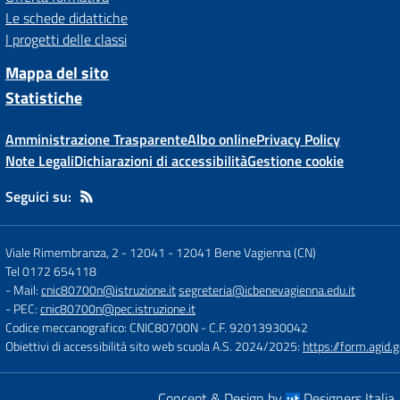
Le schede didattiche
I progetti delle classi
Mappa del sito
Statistiche
Amministrazione Trasparente
Albo online
Privacy Policy
Note Legali
Dichiarazioni di accessibilità
Gestione cookie
Seguici su:
Viale Rimembranza, 2 - 12041
-
12041 Bene Vagienna (CN)
Tel 0172 654118
- Mail:
cnic80700n@istruzione.it
segreteria@icbenevagienna.edu.it
- PEC:
cnic80700n@pec.istruzione.it
Codice meccanografico: CNIC80700N
- C.F. 92013930042
Obiettivi di accessibilità sito web scuola A.S. 2024/2025:
https://form.agi
Concept & Design by
Designers Italia