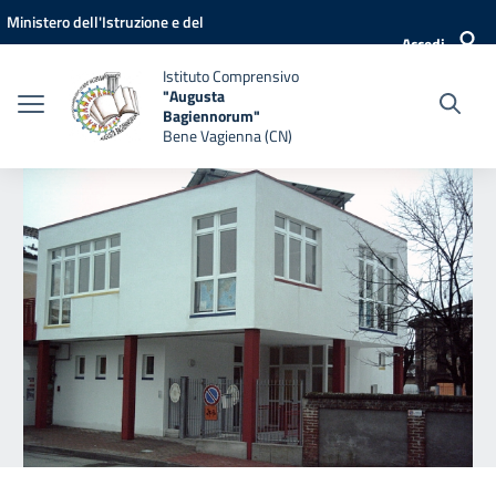
Vai ai contenuti
Vai al menu di navigazione
Vai al footer
Ministero dell'Istruzione e del
Accedi
Merito
Istituto Comprensivo
"Augusta
Bagiennorum"
Bene Vagienna (CN)